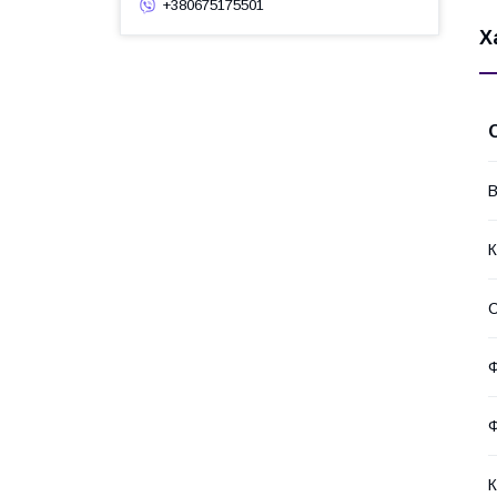
+380675175501
Х
В
К
Ф
Ф
К