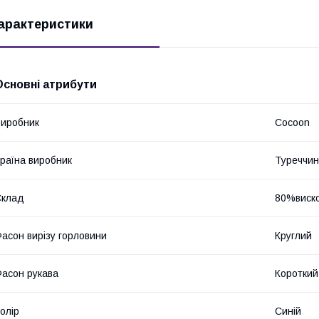
арактеристики
Основні атрибути
иробник
Cocoon
раїна виробник
Туреччи
Склад
80%виск
асон вирізу горловини
Круглий
асон рукава
Короткий
олір
Синій