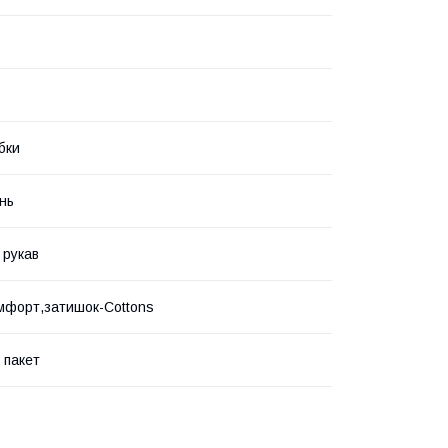
бки
нь
 рукав
мфорт,затишок-Cottons
 пакет