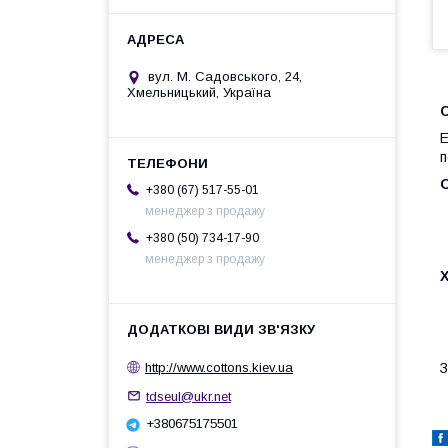
вул. М. Садовського, 24,
Хмельницький, Україна
С
Е
п
+380 (67) 517-55-01
менеджер з продажу
+380 (50) 734-17-90
менеджер з продажу
З
http://www.cottons.kiev.ua
tdseul@ukr.net
+380675175501