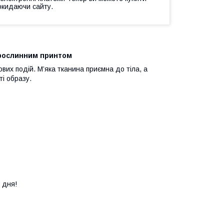
окидаючи сайту.
з рослинним принтом
вих подій. М’яка тканина приємна до тіла, а
і образу.
 дня!