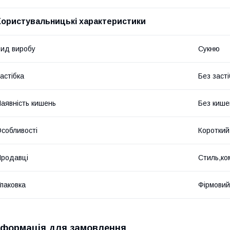
Користувальницькі характеристики
ид виробу
Сукню
астібка
Без засті
аявність кишень
Без кише
собливості
Короткий
родавці
Стиль,ко
паковка
Фірмовий
нформація для замовлення