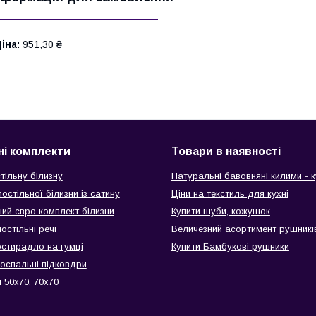
іна:
951,30 ₴
ні комплекти
Товари в наявності
тільну білизну
Натуральні бавовняні килими - к
остільної білизни із сатину
Ціни на текстиль для кухні
ий євро комплект білизни
Купити шуби, кожушок
остільні речі
Величезний асортимент рушникі
остирадло на гумці
Купити Бамбукові рушники
воспальні підковдри
 50х70, 70х70