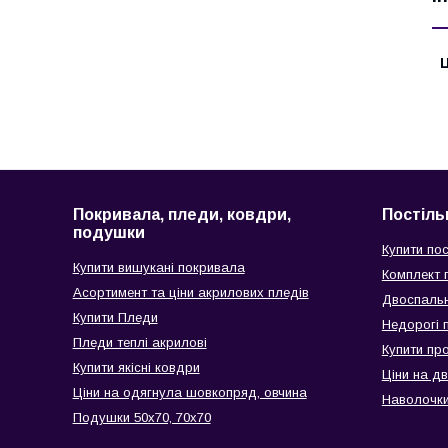
Ц
Покривала, пледи, ковдри,
Постіль
подушки
Купити пос
Купити вишукані покривала
Комплект п
Асортимент та ціни акрилових пледів
Двоспальн
Купити Пледи
Недорогі п
Пледи теплі акрилові
Купити пр
Купити якісні ковдри
Ціни на д
Ціни на одягнула шовкопряд, овчина
Наволочки
Подушки 50х70, 70х70