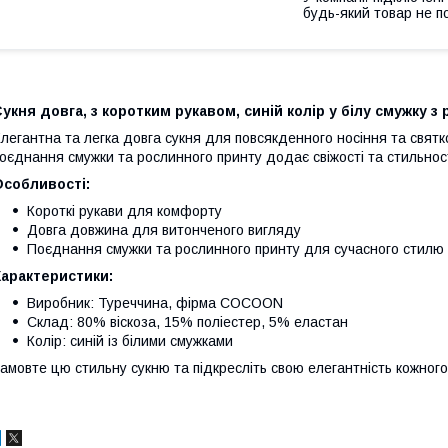
будь-який товар не п
укня довга, з коротким рукавом, синій колір у білу смужку 
легантна та легка довга сукня для повсякденного носіння та святко
оєднання смужки та рослинного принту додає свіжості та стильност
Особливості:
Короткі рукави для комфорту
Довга довжина для витонченого вигляду
Поєднання смужки та рослинного принту для сучасного стилю
Характеристики:
Виробник: Туреччина, фірма COCOON
Склад: 80% віскоза, 15% поліестер, 5% еластан
Колір: синій із білими смужками
амовте цю стильну сукню та підкресліть свою елегантність кожного