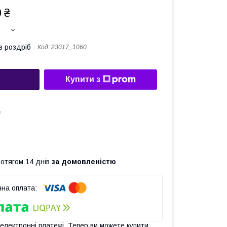
 ₴
в роздріб
Код:
23017_1060
Купити з
у
ротягом 14 днів
за домовленістю
 електронні платежі. Тепер ви можете купити