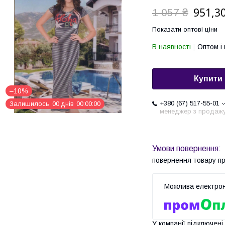
951,30
1 057 ₴
Показати оптові ціни
В наявності
Оптом і 
Купити
–10%
+380 (67) 517-55-01
Залишилось
0
0
днів
0
0
0
0
0
0
менеджер з продаж
повернення товару п
У компанії підключені