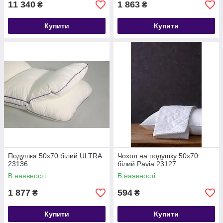
11 340
1 863
₴
₴
Купити
Купити
Подушка 50х70 білий ULTRA
Чохол на подушку 50х70
23136
білий Pavia 23127
В наявності
В наявності
1 877
594
₴
₴
Купити
Купити