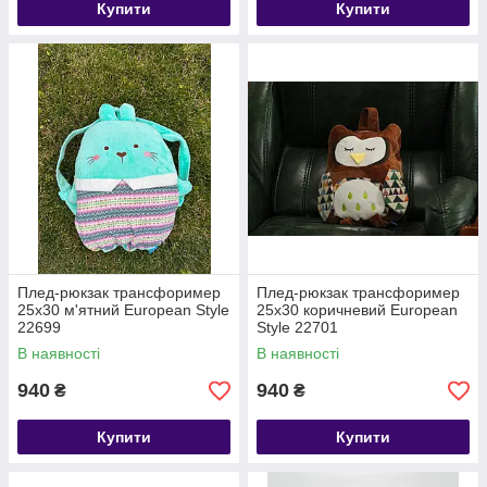
Купити
Купити
Плед-рюкзак трансфоример
Плед-рюкзак трансфоример
25х30 м'ятний European Style
25х30 коричневий European
22699
Style 22701
В наявності
В наявності
940
940
₴
₴
Купити
Купити