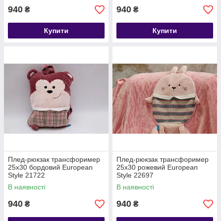
940
940
₴
₴
Купити
Купити
Плед-рюкзак трансфоример
Плед-рюкзак трансфоример
25х30 бордовий European
25х30 рожевий European
Style 21722
Style 22697
В наявності
В наявності
940
940
₴
₴