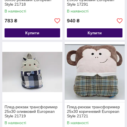
Style 21718
Style 17291
В наявності
В наявності
783
940
₴
₴
Купити
Купити
Плед-рюкзак трансфоример
Плед-рюкзак трансфоример
25х30 оливковий European
25х30 коричневий European
Style 21719
Style 21721
В наявності
В наявності