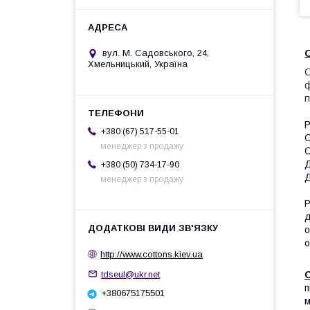
вул. М. Садовського, 24,
Хмельницький, Україна
О
ф
п
Р
+380 (67) 517-55-01
О
менеджер з продажу
О
Д
+380 (50) 734-17-90
Д
менеджер з продажу
Р
д
о
о
http://www.cottons.kiev.ua
tdseul@ukr.net
п
+380675175501
м