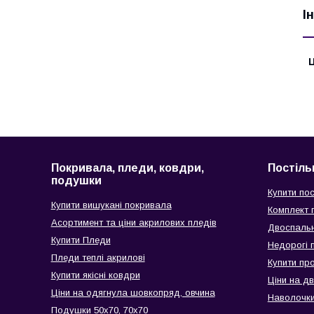
І
Ц
Покривала, пледи, ковдри,
Постіль
подушки
Купити пос
Купити вишукані покривала
Комплект п
Асортимент та ціни акрилових пледів
Двоспальн
Купити Пледи
Недорогі п
Пледи теплі акрилові
Купити пр
Купити якісні ковдри
Ціни на д
Ціни на одягнула шовкопряд, овчина
Наволочки
Подушки 50х70, 70х70