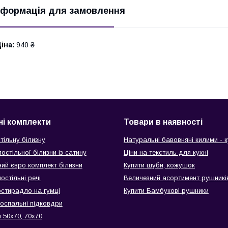
нформація для замовлення
іна:
940 ₴
ні комплекти
Товари в наявності
тільну білизну
Натуральні бавовняні килими - к
остільної білизни із сатину
Ціни на текстиль для кухні
ий євро комплект білизни
Купити шуби, кожушок
остільні речі
Величезний асортимент рушникі
остирадло на гумці
Купити Бамбукові рушники
воспальні підковдри
 50х70, 70х70