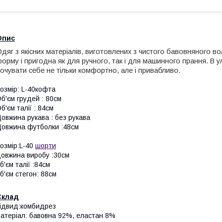
Опис
дяг з якісних матеріалів, виготовлених з чистого бавовняного во
орму і пригод
на
як для ручного, так і для машинного прання. В 
очувати себе не тільки комфортно, але і привабливо.
озмір: L-40кофта
б'єм грудей : 80см
б'єм талії : 84см
овжина рукава : без рукава
овжина футболки :48см
озмір:L-40
шорти
овжина виробу :30см
б'єм талії :84см
б'єм стегон: 88см
Склад
ідвид:комбидрез
атеріал: бавовна 92%, еластан 8%