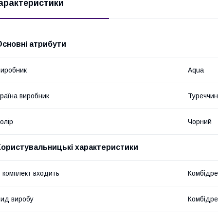
арактеристики
Основні атрибути
иробник
Aqua
раїна виробник
Туреччи
олір
Чорний
Користувальницькі характеристики
 комплект входить
Комбідре
ид виробу
Комбідре