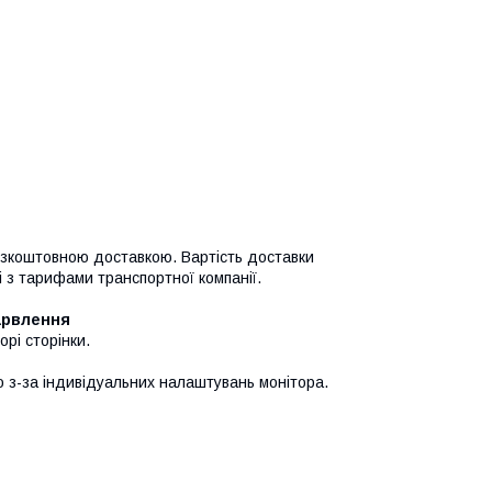
езкоштовною доставкою. Вартість доставки
ті з тарифами транспортної компанії.
арвлення
рі сторінки.
го з-за індивідуальних налаштувань монітора.