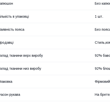
Капюшон
Без кап
ількість в упаковці
1 шт.
аявність пояса
Без пояс
родавці
Стиль,ко
клад тканини верх виробу
92% баво
клад тканини низ виробу
92% бло
паковка
Фірмовий
асон рукава
На брете