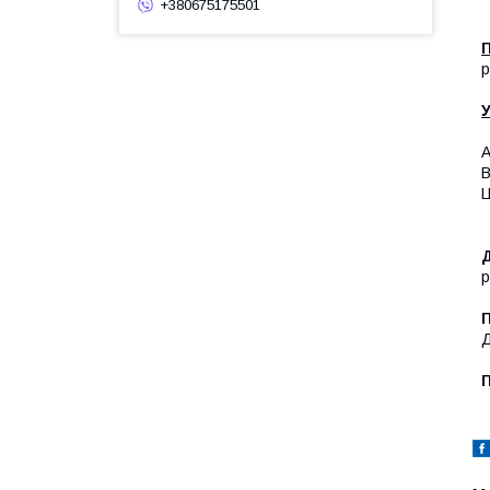
+380675175501
р
У
А
В
Ц
р
Д