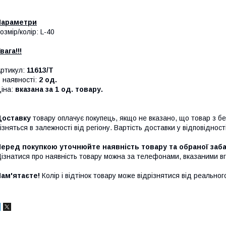
Параметри
озмір/колір: L-40
вага!!!
ртикул:
11613/T
 наявності:
2 од.
іна:
вказана за 1 од. товару.
Доставку
товару оплачує покупець, якщо не вказано, що товар з б
ізняться в залежності від регіону. Вартість доставки у відповіднос
Перед покупкою уточнюйте наявність товару та обраної заб
ізнатися про наявність товару можна за телефонами, вказаними вго
Пам'ятаєте!
Колір і відтінок товару може відрізнятися від реально