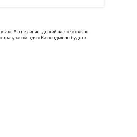
локна. Він не линяє, довгий час не втрачає
ультрасучасній одязі
Ви неодмінно будете