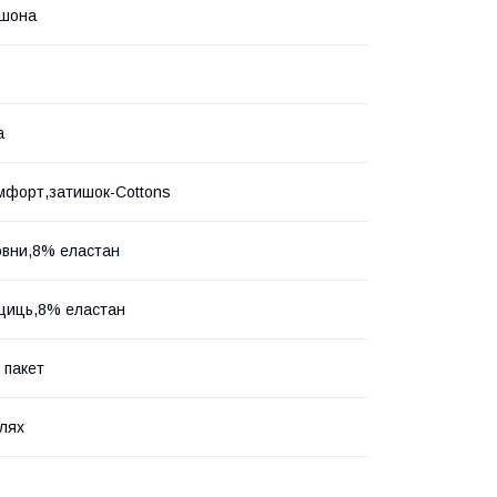
юшона
а
мфорт,затишок-Cottons
вни,8% еластан
щиць,8% еластан
 пакет
лях