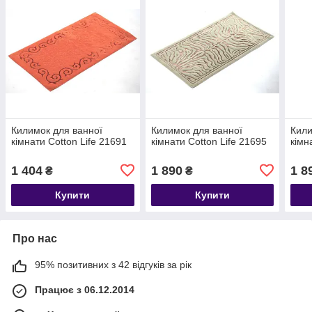
Килимок для ванної
Килимок для ванної
Кили
кімнати Cotton Life 21691
кімнати Cotton Life 21695
кімн
1 404
1 890
1 8
₴
₴
Купити
Купити
Про нас
95% позитивних з 42 відгуків за рік
Працює з 06.12.2014