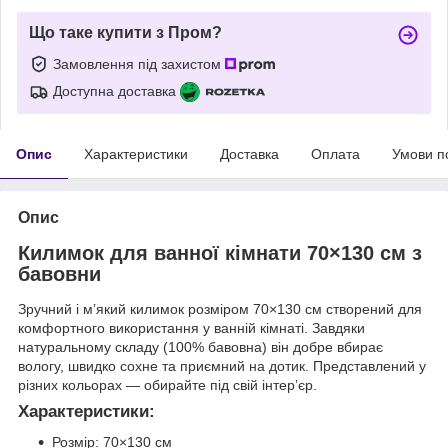
Що таке купити з Пром?
Замовлення під захистом
Доступна доставка
Опис
Характеристики
Доставка
Оплата
Умови п
Опис
Килимок для ванної кімнати 70×130 см з
бавовни
Зручний і м’який килимок розміром 70×130 см створений для
комфортного використання у ванній кімнаті. Завдяки
натуральному складу (100% бавовна) він добре вбирає
вологу, швидко сохне та приємний на дотик. Представлений у
різних кольорах — обирайте під свій інтер’єр.
Характеристики:
Розмір: 70×130 см