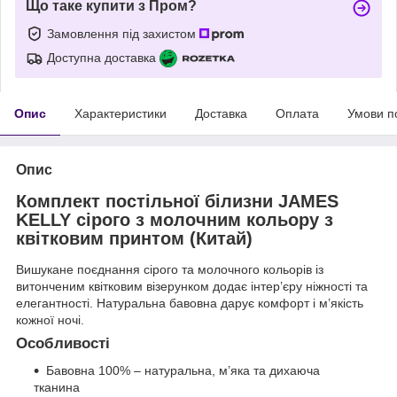
Що таке купити з Пром?
Замовлення під захистом
Доступна доставка
Опис
Характеристики
Доставка
Оплата
Умови п
Опис
Комплект постільної білизни
JAMES
KELLY
сірого з молочним кольору з
квітковим принтом (Китай)
Вишукане поєднання сірого та молочного кольорів із
витонченим квітковим візерунком додає інтер’єру ніжності та
елегантності. Натуральна бавовна дарує комфорт і м’якість
кожної ночі.
Особливості
Бавовна 100% – натуральна, м’яка та дихаюча
тканина