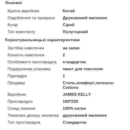
Основні
Країна виробник
Китай
Оздоблення та прикраси
Друкований малюнок
Колір
Сірий
Тип комплекту
Полуторний
Користувальницькі характеристики
Застібка наволочки
на запах
Кількість наволочок
2
Особливості простирадла
стандартна
Подарункова упаковка
пакет для текстилю
Підковдра
1
Продавці
Стиль,комфорт,затишок-
Cottons
Виробник
JAMES KELLY
Простирадло
160*230
Склад тканини
100% сатин
Тематика декору, малюнка
друкований малюнок
Тип простирадла
Стандартна