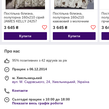
Постільна білизна,
Постільна білизна,
Пост
полуторна 160х210 сірий
полуторна 160х210
полу
JAMES KELLY 24257
кавововий з молочним
гірч
JAMES KELLY
JAM
3 645
3 645
3 6
₴
₴
Купити
Купити
Про нас
95% позитивних з 42 відгуків за рік
Працює з 06.12.2014
м. Хмельницький
вул. М. Садовського, 24, Хмельницький, Україна
Контакти
Сьогодні працює з 10:00 до 18:00
Показати весь графік роботи