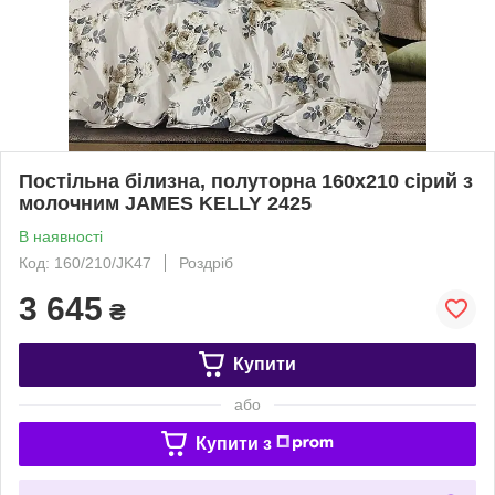
Постільна білизна, полуторна 160х210 сірий з
молочним JAMES KELLY 2425
В наявності
Код: 160/210/JK47
Роздріб
3 645
₴
Купити
або
Купити з