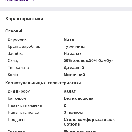
Характеристики
Основні
Виробник
Nusa
Країна виробник
Туреччина
Застібка
На запах
Склад
50% хлопок,50% бамбук
Тип халата
Домашній
Колір
Молочний
Користувальницькі характеристики
Вид виробу
Халат
Капюшон
Без капюшона
Наявність кишень
2
Наявність пояса
З поясом
Продавці
Стиль,комфорт,затишок-
Cottons
Упаковка
Фірмовий пакет