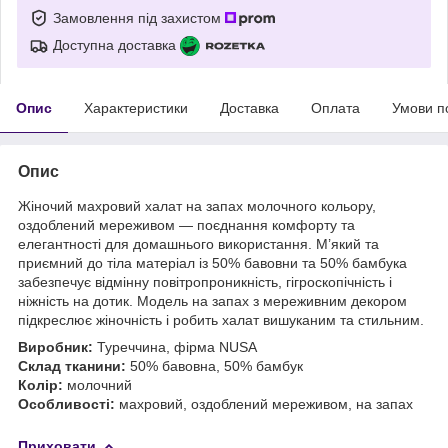
Замовлення під захистом
Доступна доставка
Опис
Характеристики
Доставка
Оплата
Умови п
Опис
Жіночий махровий халат на запах молочного кольору,
оздоблений мереживом — поєднання комфорту та
елегантності для домашнього використання. М’який та
приємний до тіла матеріал із 50% бавовни та 50% бамбука
забезпечує відмінну повітропроникність, гігроскопічність і
ніжність на дотик. Модель на запах з мереживним декором
підкреслює жіночність і робить халат вишуканим та стильним.
Виробник:
Туреччина, фірма NUSA
Склад тканини:
50% бавовна, 50% бамбук
Колір:
молочний
Особливості:
махровий, оздоблений мереживом, на запах
Приховати