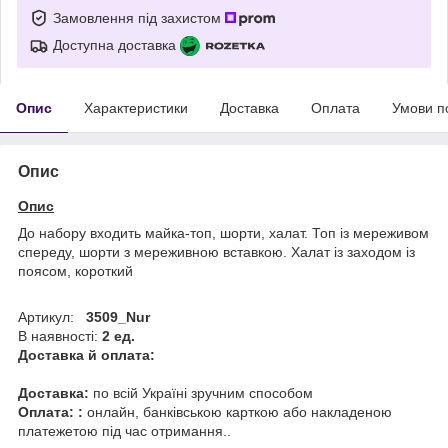
Замовлення під захистом
Доступна доставка
Опис
Характеристики
Доставка
Оплата
Умови п
Опис
Опис
До набору входить майка-топ, шорти, халат. Топ із мереживом
спереду, шорти з мереживною вставкою. Халат із заходом із
поясом, короткий
Артикул:
3509_Nur
В наявності:
2 ед.
Доставка й оплата:
Доставка:
по всій Україні зручним способом
Оплата: :
онлайн, банківською карткою або накладеною
платежетою під час отримання..