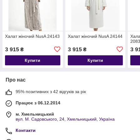
Халат жіночий NusA 24143
Халат жіночий NusA 24144
Хала
208
3 915
3 915
3 9
₴
₴
Купити
Купити
Про нас
95% позитивних з 42 відгуків за рік
Працює з 06.12.2014
м. Хмельницький
вул. М. Садовського, 24, Хмельницький, Україна
Контакти