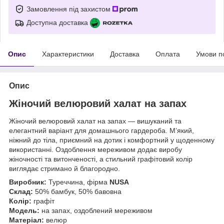
Замовлення під захистом
Доступна доставка
Опис
Характеристики
Доставка
Оплата
Умови п
Опис
Жіночий велюровий халат на запах
Жіночий велюровий халат на запах — вишуканий та
елегантний варіант для домашнього гардероба. М’який,
ніжний до тіла, приємний на дотик і комфортний у щоденному
використанні. Оздоблення мереживом додає виробу
жіночності та витонченості, а стильний графітовий колір
виглядає стримано й благородно.
Виробник:
Туреччина, фірма
NUSA
Склад:
50% бамбук, 50% бавовна
Колір:
графіт
Модель:
на запах, оздоблений мереживом
Матеріал:
велюр