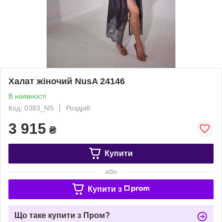
Халат жіночий NusA 24146
В наявності
Код: 0383_NS
Роздріб
3 915
₴
Купити
або
Купити з
Що таке купити з Пром?