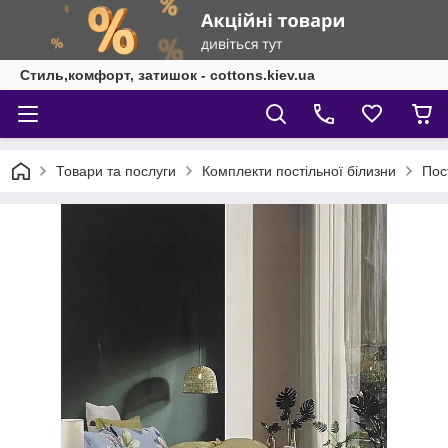
Стиль,комфорт, затишок - cottons.kiev.ua
Товари та послуги
Комплекти постільної білизни
Пос