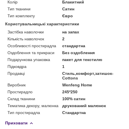
Колір
Блакитний
Тип тканини
Сатин
Тип комплекту
Євро
Користувальницькі характеристики
Застібка наволочки
на запах
Кількість наволочок
2
Особливості простирадла
стандартна
Оздоблення та прикраси
Без оздоблення
Подарункова упаковка
пакет для текстилю
Підковдра
1
Продавці
Стиль,комфорт,затишок-
Cottons
Виробник
Wenfeng Home
Простирадло
245*250
Склад тканини
100% сатин
Тематика декору, малюнка
друкований малюнок
Тип простирадла
Стандартна
Приховати