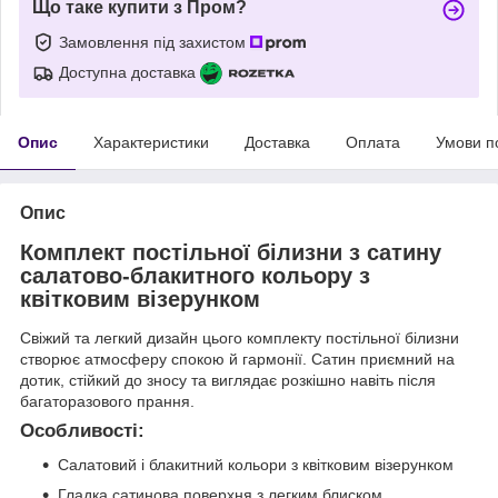
Що таке купити з Пром?
Замовлення під захистом
Доступна доставка
Опис
Характеристики
Доставка
Оплата
Умови п
Опис
Комплект постільної білизни з сатину
салатово-блакитного кольору з
квітковим візерунком
Свіжий та легкий дизайн цього комплекту постільної білизни
створює атмосферу спокою й гармонії. Сатин приємний на
дотик, стійкий до зносу та виглядає розкішно навіть після
багаторазового прання.
Особливості:
Салатовий і блакитний кольори з квітковим візерунком
Гладка сатинова поверхня з легким блиском