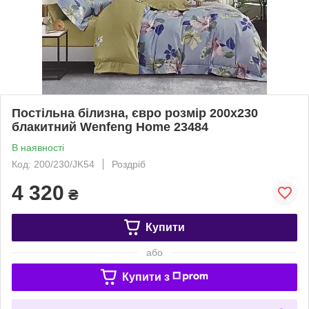
Постільна білизна, євро розмір 200х230
блакитний Wenfeng Home 23484
В наявності
Код: 200/230/JK54
Роздріб
4 320
₴
Купити
або
Купити з