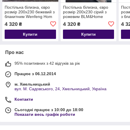
Постільна білизна, євро
Постільна білизна, євро
Пост
розмір 200х230 бежевий з
розмір 200х230 сірий з
розм
блакитним Wenfeng Hom
рожевим BLM&Home
з бл
23486
4 320
4 320
4 3
₴
₴
Купити
Купити
Про нас
95% позитивних з 42 відгуків за рік
Працює з 06.12.2014
м. Хмельницький
вул. М. Садовського, 24, Хмельницький, Україна
Контакти
Сьогодні працює з 10:00 до 18:00
Показати весь графік роботи