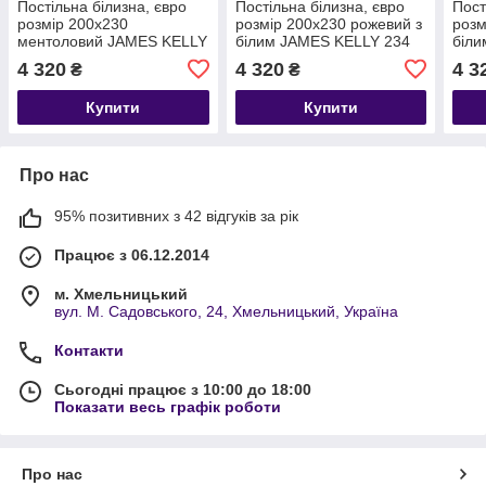
Постільна білизна, євро
Постільна білизна, євро
Пост
розмір 200х230
розмір 200х230 рожевий з
розм
ментоловий JAMES KELLY
білим JAMES KELLY 234
біли
23455
4 320
4 320
4 3
₴
₴
Купити
Купити
Про нас
95% позитивних з 42 відгуків за рік
Працює з 06.12.2014
м. Хмельницький
вул. М. Садовського, 24, Хмельницький, Україна
Контакти
Сьогодні працює з 10:00 до 18:00
Показати весь графік роботи
Про нас