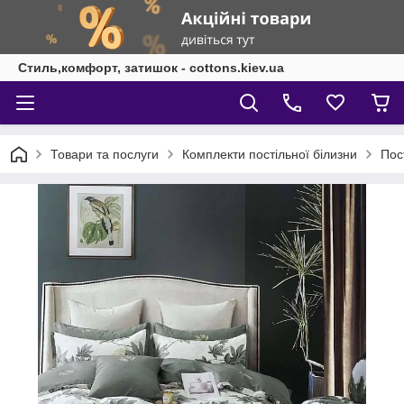
Стиль,комфорт, затишок - cottons.kiev.ua
Товари та послуги
Комплекти постільної білизни
Пос