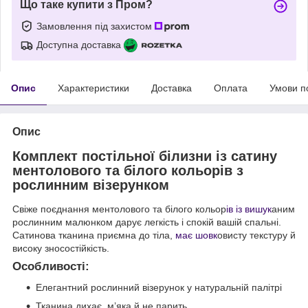
Що таке купити з Пром?
Замовлення під захистом
Доступна доставка
Опис
Характеристики
Доставка
Оплата
Умови п
Опис
Комплект постільної білизни із сатину
ментолового та білого кольорів з
рослинним візерунком
Свіже поєднання ментолового та білого кольор
ів із вишук
аним
рослинним малюнком дарує легкість і спокій вашій спальні.
Сатинова тканина приємна до тіла,
має шовк
овисту текстуру й
високу зносостійкість.
Особливості:
Елегантний рослинний візерунок у натуральній палітрі
Тканина дихає, м’яка й не парить