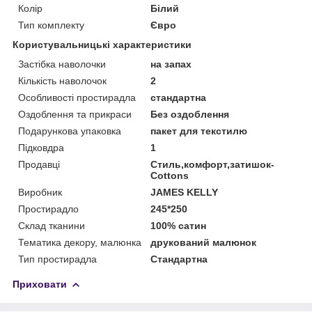
Колір
Білий
Тип комплекту
Євро
Користувальницькі характеристики
Застібка наволочки
на запах
Кількість наволочок
2
Особливості простирадла
стандартна
Оздоблення та прикраси
Без оздоблення
Подарункова упаковка
пакет для текстилю
Підковдра
1
Продавці
Стиль,комфорт,затишок-
Cottons
Виробник
JAMES KELLY
Простирадло
245*250
Склад тканини
100% сатин
Тематика декору, малюнка
друкований малюнок
Тип простирадла
Стандартна
Приховати