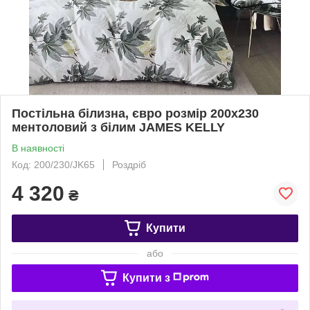
Постільна білизна, євро розмір 200х230
ментоловий з білим JAMES KELLY
В наявності
Код: 200/230/JK65
Роздріб
4 320
₴
Купити
або
Купити з