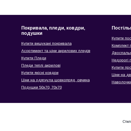
Покривала, пледи, ковдри,
Постіль
подушки
Купити пос
Купити вишукані покривала
Комплект п
Асортимент та ціни акрилових пледів
Двоспальн
Купити Пледи
Недорогі п
Пледи теплі акрилові
Купити пр
Купити якісні ковдри
Ціни на д
Ціни на одягнула шовкопряд, овчина
Наволочки
Подушки 50х70, 70х70