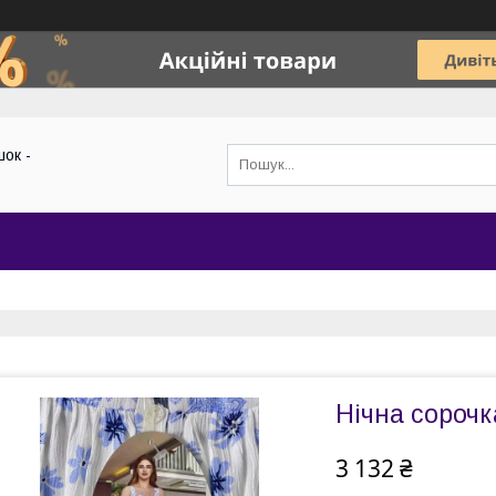
ок -
Нічна сорочк
3 132 ₴