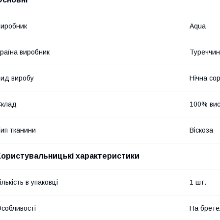
иробник
Aqua
раїна виробник
Туреччи
ид виробу
Нічна со
Склад
100% вис
ип тканини
Віскоза
Користувальницькі характеристики
ількість в упаковці
1 шт.
собливості
На брете