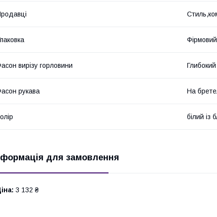
родавці
Стиль,ко
паковка
Фірмовий
асон вирізу горловини
Глибокий
асон рукава
На брете
олір
білий із 
нформація для замовлення
іна:
3 132 ₴