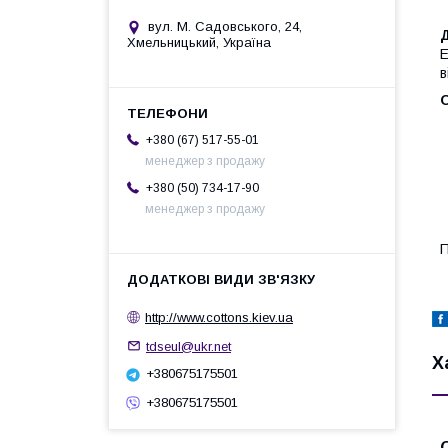
вул. М. Садовського, 24,
Хмельницький, Україна
Е
в
О
+380 (67) 517-55-01
менеджер з продажу
+380 (50) 734-17-90
менеджер з продажу
П
http://www.cottons.kiev.ua
tdseul@ukr.net
Х
+380675175501
+380675175501