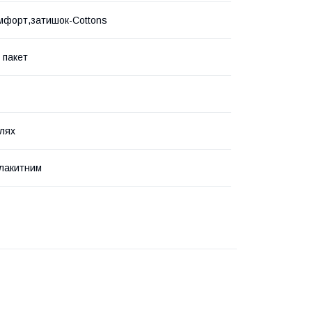
мфорт,затишок-Cottons
 пакет
лях
блакитним