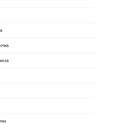
на
рочка
коза
лях