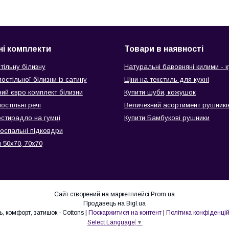
ні комплекти
Товари в наявності
тільну білизну
Натуральні бавовняні килими - к
остільної білизни із сатину
Ціни на текстиль для кухні
ий євро комплект білизни
Купити шуби, кожушок
остільні речі
Величезний асортимент рушникі
остирадло на гумці
Купити Бамбукові рушники
воспальні підковдри
 50х70, 70х70
Сайт створений на маркетплейсі
Prom.ua
Продавець на Bigl.ua
Стиль, комфорт, затишок - Cottons |
Поскаржитися на контент
|
Політика конфіденцій
Select Language
▼