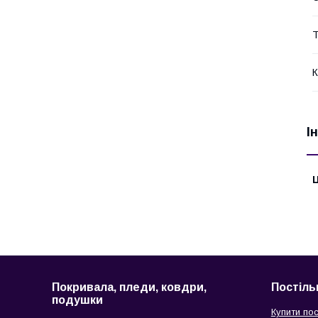
Т
К
І
Ц
Покривала, пледи, ковдри,
Постіль
подушки
Купити пос