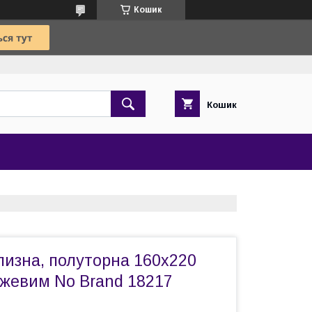
Кошик
Кошик
лизна, полуторна 160х220
ежевим No Brand 18217