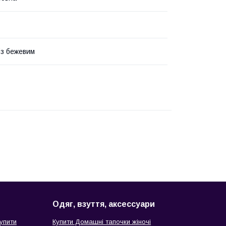
із бежевим
Одяг, взуття, аксессуари
упити
Купити Домашні тапочки жіночі