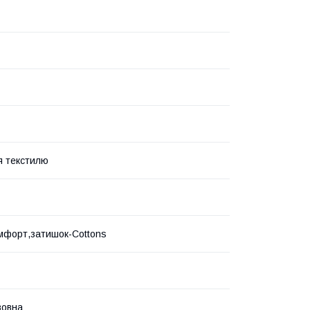
я текстилю
мфорт,затишок-Cottons
вовна