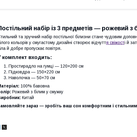
Постільний набір із 3 предметів — рожевий з 
тильний та зручний набір постільної білизни стане чудовим допов
ілого кольорів у смугастому дизайні створює відчутт
я свіжост
і й з
іла й добре пропускає повітря.
У комплект входить:
Простирадло на гумці — 120×200 см
Підковдра — 150×220 см
Наволочка — 50×70 см
атеріал:
100% бавовна
олір:
Рожевий з білим у смужку
Виробник:
Китай
Замовляйте зараз — зробіть ваш сон комфортним і стильним