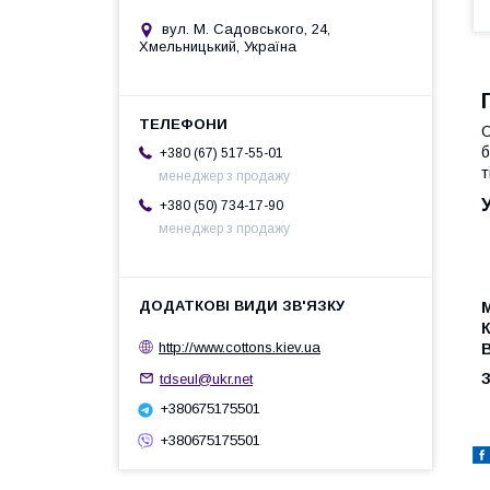
вул. М. Садовського, 24,
Хмельницький, Україна
С
б
+380 (67) 517-55-01
т
менеджер з продажу
+380 (50) 734-17-90
менеджер з продажу
М
К
http://www.cottons.kiev.ua
tdseul@ukr.net
+380675175501
+380675175501