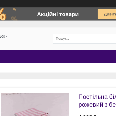
ок -
Постільна бі
рожевий з б