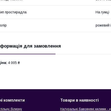
ип простирадла
На гумці
олір
рожевий 
нформація для замовлення
іна:
4 005 ₴
ні комплекти
Товари в наявності
тільну білизну
Натуральні бавовняні килими - к