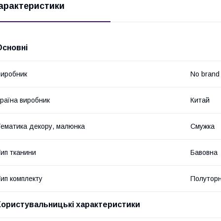
арактеристики
Основні
иробник
No brand
раїна виробник
Китай
ематика декору, малюнка
Смужка
ип тканини
Бавовна
ип комплекту
Полутор
Користувальницькі характеристики