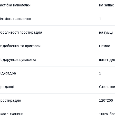
астібка наволочки
на запах
ількість наволочок
1
собливості простирадла
на гумці
здоблення та прикраси
Немає
одарункова упаковка
пакет дл
ідковдра
1
родавці
Стиль,ко
Простирадло
120*200
клад тканини
100% ба