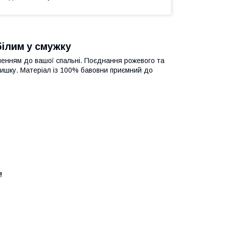
білим у смужку
ненням до вашої спальні. Поєднання рожевого та
атишку. Матеріал із 100% бавовни приємний до
!