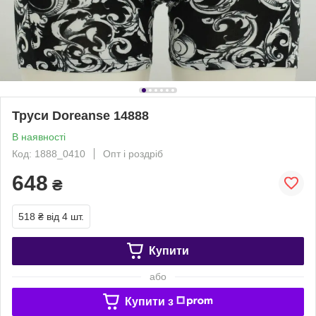
Труси Doreanse 14888
В наявності
Код: 1888_0410
Опт і роздріб
648
₴
518 ₴
від 4 шт.
Купити
або
Купити з