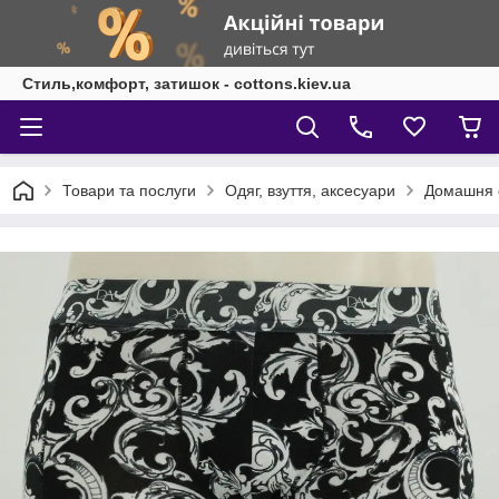
Стиль,комфорт, затишок - cottons.kiev.ua
Товари та послуги
Одяг, взуття, аксесуари
Домашня о