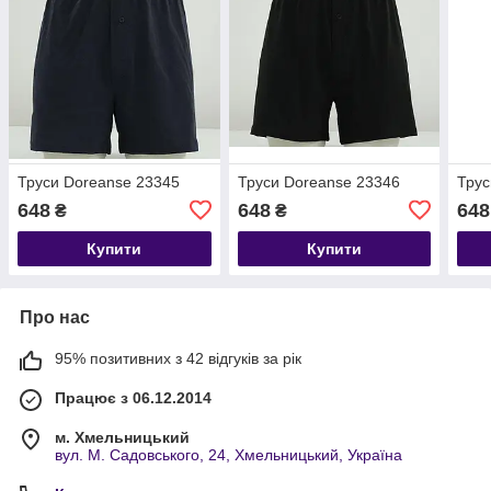
Труси Doreanse 23345
Труси Doreanse 23346
Трус
648
648
648
₴
₴
Купити
Купити
Про нас
95% позитивних з 42 відгуків за рік
Працює з 06.12.2014
м. Хмельницький
вул. М. Садовського, 24, Хмельницький, Україна