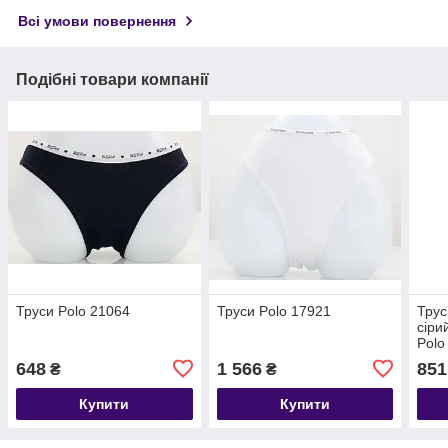
Всі умови повернення
Подібні товари компанії
Труси Polo 21064
Труси Polo 17921
Трус
сіри
Polo
648
1 566
851
₴
₴
Купити
Купити