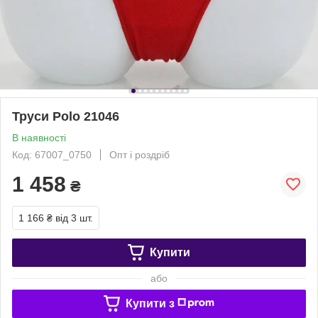
Труси Polo 21046
В наявності
Код: 67007_0750
Опт і роздріб
1 458
₴
1 166 ₴
від 3 шт.
Купити
або
Купити з