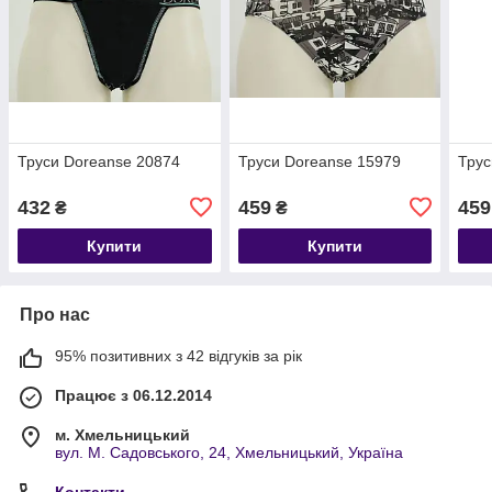
Труси Doreanse 20874
Труси Doreanse 15979
Трус
432
459
459
₴
₴
Купити
Купити
Про нас
95% позитивних з 42 відгуків за рік
Працює з 06.12.2014
м. Хмельницький
вул. М. Садовського, 24, Хмельницький, Україна
Контакти