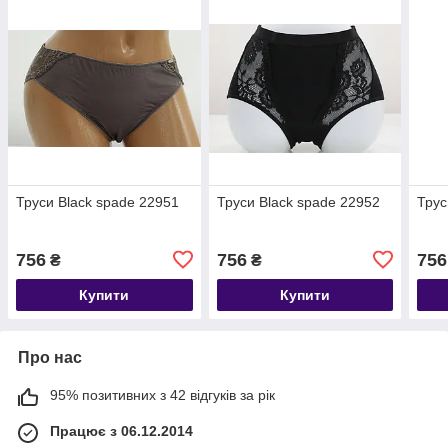
Труси Black spade 22951
Труси Black spade 22952
Трус
756
756
756
₴
₴
Купити
Купити
Про нас
95% позитивних з 42 відгуків за рік
Працює з 06.12.2014