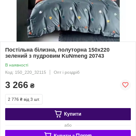
Постільна білизна, полуторна 150х220
зелений з пудровим KuNmeng 20743
В наявності
Код: 150_220_32115
Опт і роздріб
3 266
₴
2 776 ₴
від 3 шт.
Купити
або
Купити з