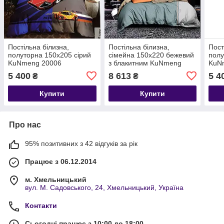
Постільна білизна,
Постільна білизна,
Пост
полуторна 150х205 сірий
сімейна 150х220 бежевий
полу
KuNmeng 20006
з блакитним KuNmeng
KuN
24425
5 400
8 613
5 4
₴
₴
Купити
Купити
Про нас
95% позитивних з 42 відгуків за рік
Працює з 06.12.2014
м. Хмельницький
вул. М. Садовського, 24, Хмельницький, Україна
Контакти
Сьогодні працює з 10:00 до 18:00