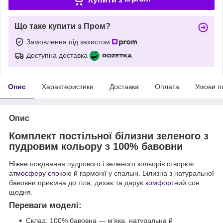
Що таке купити з Пром?
Замовлення під захистом
Доступна доставка
Опис
Характеристики
Доставка
Оплата
Умови п
Опис
Комплект постільної білизни зеленого з
пудровим кольору з 100% бавовни
Ніжне поєднання пудрового і зеленого кольорів створює
ат
мосферу спо
кою й гармонії у спальні. Білизна з натуральної
бавовни приємна до тіла, дихає та дарує
комфортн
ий сон
щодня.
Переваги моделі:
Склад: 100% бавовна — м’яка, натуральна й