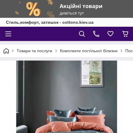
Стиль,комфорт, затишок - cottons.kiev.ua
Товари та послуги
Комплекти постільної білизни
Пос