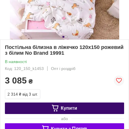
Постільна білизна в ліжечко 120х150 рожевий
з білим No Brand 19991
В наявності
Код: 120_150_k1453
Опт і роздріб
3 085
₴
2 314 ₴
від 3 шт.
Купити
або
Купити з