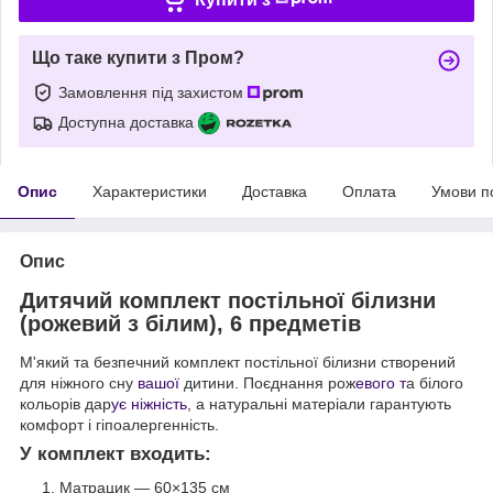
Що таке купити з Пром?
Замовлення під захистом
Доступна доставка
Опис
Характеристики
Доставка
Оплата
Умови п
Опис
Дитячий комплект постільної білизни
(рожевий з білим), 6 предметів
М'який та безпечний комплект постільної білизни створений
для ніжного сну
вашої
дитини. Поєднання рож
евого т
а білого
кольорів дар
ує ніжність
, а натуральні матеріали гарантують
комфорт і гіпоалергенність.
У комплект входить:
Матрацик — 60×135 см