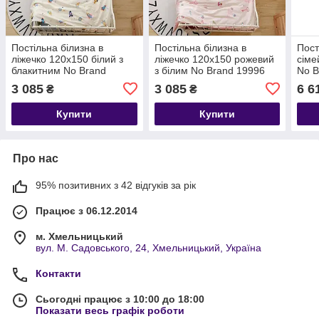
Постільна білизна в
Постільна білизна в
Пост
ліжечко 120х150 білий з
ліжечко 120х150 рожевий
сіме
блакитним No Brand
з білим No Brand 19996
No B
19995
3 085
3 085
6 6
₴
₴
Купити
Купити
Про нас
95% позитивних з 42 відгуків за рік
Працює з 06.12.2014
м. Хмельницький
вул. М. Садовського, 24, Хмельницький, Україна
Контакти
Сьогодні працює з 10:00 до 18:00
Показати весь графік роботи