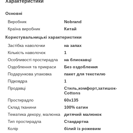
Характеристики
Основні
Виробник
Nobrand
Країна виробник
Китай
Користувальницькі характеристики
Застібка наволочки
на запах
Кількість наволочок
1
Особливості простирадла
на блискавці
Оздоблення та прикраси
Без оздоблення
Подарункова упаковка
пакет для текстилю
Підковдра
1
Продавці
Стиль,комфорт,затишок-
Cottons
Простирадло
60х135
Склад тканини
100% сатин
Тематика декору, малюнка
дитячий малюнок
Тип простирадла
Стандартна
Колір
білий із рожевим