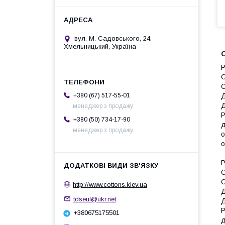
вул. М. Садовського, 24,
Хмельницький, Україна
Р
О
О
Д
+380 (67) 517-55-01
Д
менеджер з продажу
Р
+380 (50) 734-17-90
д
менеджер з продажу
о
о
Р
О
О
http://www.cottons.kiev.ua
Д
tdseul@ukr.net
Д
Р
+380675175501
д