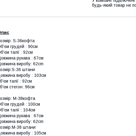
У компанії підключені
будь-який товар не п
Опис
озмір: S-36кофта
б'єм грудей : 90см
б'єм талії : 92см
овжина рукава : 67см
овжина виробу: 62cm
озмір:S-36 штани
овжина виробу : 103см
б'єм талії : 92см
б'єм стегон: 96см
озмір: М-38кофта
б'єм грудей : 100см
б'єм талії : 104см
овжина рукава : 67см
овжина виробу: 62cm
озмір:М-38 штани
овжина виробу : 105см