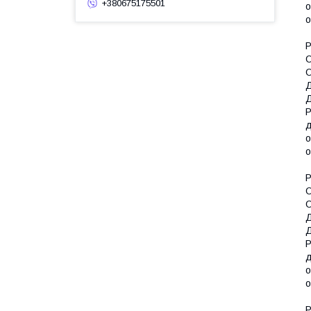
+380675175501
о
о
Р
О
О
Д
Д
Р
д
о
о
Р
О
О
Д
Д
Р
д
о
о
Р