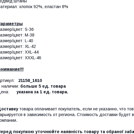
подвид:штаны
атериал: хлопок 92%, еластан 8%
Параметры
азмер/цвет: S-36
азмер/цвет: M-38
азмер/цвет: L-40
азмер/цвет: XL-42
азмер/цвет: XXL-44
азмер/цвет: XXXL-46
нимание!!!
Артикул:
21158_1610
 наличии:
больше 5 ед. товара
Цена:
указана за 1 ед. товара.
Доставку
товара оплачивает покупатель, если не указанно, что то
арьируется в зависимость от региона. Стоимость доставки будет 
омпании.
Перед покупкою уточнюйте наявність товару та обраної заб