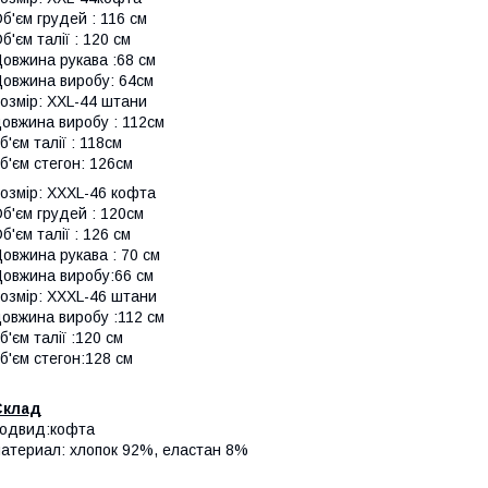
б'єм грудей : 116 см
б'єм талії : 120 см
овжина рукава :68 см
овжина виробу: 64см
озмір: XXL-44 штани
овжина виробу : 112см
б'єм талії : 118см
б'єм стегон: 126см
озмір: XXXL-46 кофта
б'єм грудей : 120см
б'єм талії : 126 см
овжина рукава : 70 см
овжина виробу:66 см
озмір: XXXL-46 штани
овжина виробу :112 см
б'єм талії :120 см
б'єм стегон:128 см
Склад
одвид:кофта
атериал: хлопок 92%, еластан 8%