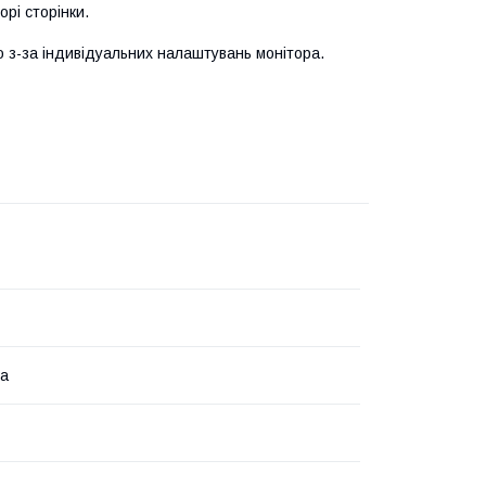
рі сторінки.
го з-за індивідуальних налаштувань монітора.
на