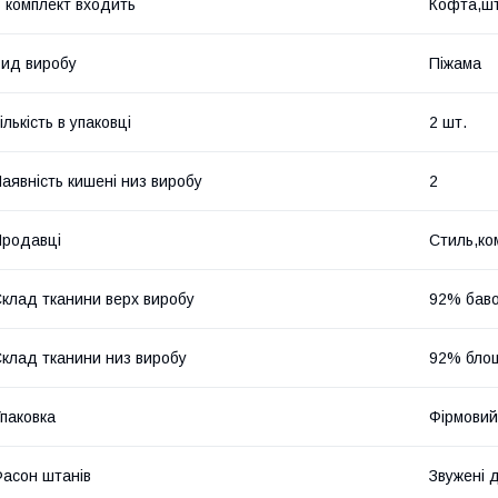
 комплект входить
Кофта,ш
ид виробу
Піжама
ількість в упаковці
2 шт.
аявність кишені низ виробу
2
родавці
Стиль,ко
клад тканини верх виробу
92% баво
клад тканини низ виробу
92% бло
паковка
Фірмовий
асон штанів
Звужені 