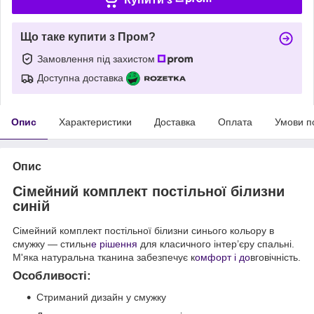
Що таке купити з Пром?
Замовлення під захистом
Доступна доставка
Опис
Характеристики
Доставка
Оплата
Умови п
Опис
Сімейний комплект постільної білизни
синій
Сімейний комплект постільної білизни синього кольору в
смужку — стильн
е рішення
для класичного інтер’єру спальні.
М'яка натуральна тканина забезпечує к
омфорт і до
вговічність.
Особливості:
Стриманий дизайн у смужку